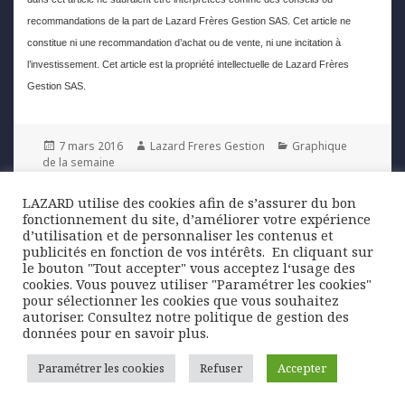
recommandations de la part de Lazard Frères Gestion SAS. Cet article ne
constitue ni une recommandation d’achat ou de vente, ni une incitation à
l’investissement. Cet article est la propriété intellectuelle de Lazard Frères
Gestion SAS.
Posted
Author
Categories
7 mars 2016
Lazard Freres Gestion
Graphique
on
de la semaine
LAZARD utilise des cookies afin de s’assurer du bon
Navigation
fonctionnement du site, d’améliorer votre expérience
PREVIOUS
de
d’utilisation et de personnaliser les contenus et
Croissance américaine : récession ou
Previous
publicités en fonction de vos intérêts. ​ En cliquant sur
l’article
simple ralentissement ?
post:
le bouton "Tout accepter" vous acceptez l‘usage des
cookies. Vous pouvez utiliser "Paramétrer les cookies"
pour sélectionner les cookies que vous souhaitez
NEXT
autoriser. Consultez notre politique de gestion des
Banques françaises : vers une nouvelle
Next
données pour en savoir plus.
catégorie de dettes Senior
post:
Paramétrer les cookies
Refuser
Accepter