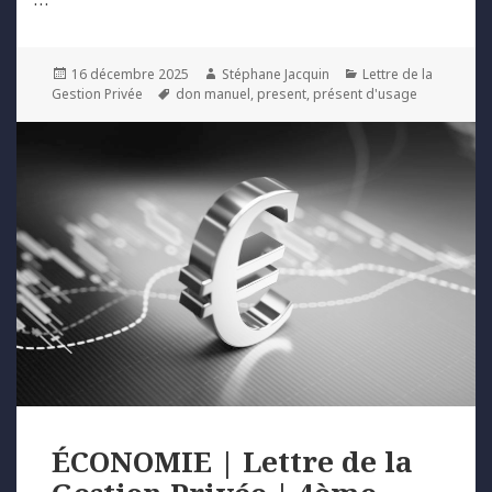
Posted
Author
Categories
16 décembre 2025
Stéphane Jacquin
Lettre de la
on
Tags
Gestion Privée
don manuel
,
present
,
présent d'usage
ÉCONOMIE | Lettre de la