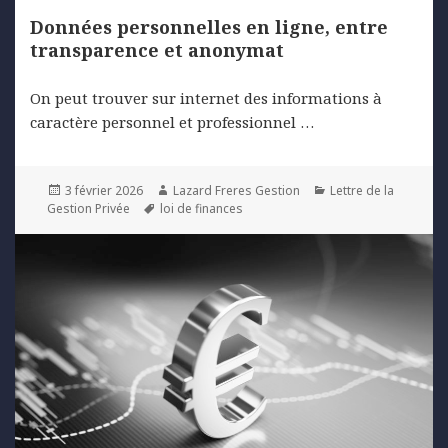
Données personnelles en ligne, entre
transparence et anonymat
On peut trouver sur internet des informations à
caractère personnel et professionnel …
Posted
Author
Categories
3 février 2026
Lazard Freres Gestion
Lettre de la
on
Tags
Gestion Privée
loi de finances