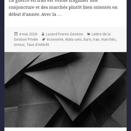
conjoncture et des marchés plutôt bien orientés en
début d’année. Avec la …
Posted
Author
Categories
4 mai 2026
Lazard Freres Gestion
Lettre de la
on
Tags
Gestion Privée
économie
,
états-unis
,
Euro
,
iran
,
marchés
,
ormuz
,
Taux d'intérêt