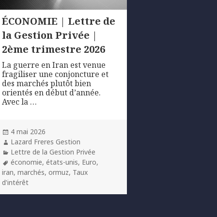
ÉCONOMIE | Lettre de
la Gestion Privée |
2ème trimestre 2026
La guerre en Iran est venue
fragiliser une conjoncture et
des marchés plutôt bien
orientés en début d’année.
Avec la …
Posted
4 mai 2026
on
Author
Lazard Freres Gestion
Categories
Lettre de la Gestion Privée
Tags
économie
,
états-unis
,
Euro
,
iran
,
marchés
,
ormuz
,
Taux
d'intérêt