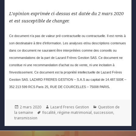
L’opinion exprimée ci-dessus est datée du 2 mars 2020
et est susceptible de changer.
Ce document n’a pas de valeur pré-contractuelle ou contractuelle. Il est remis à
son destinataire à titre d’information. Les analyses et/ou descriptions contenues
dans ce document ne sauraient être interprétées comme des conseils ou
recommandations de la part de Lazard Frères Gestion SAS. Ce document ne
constitue ni une recommandation d’achat ou de vente, ni une incitation à
l’investissement. Ce document est la propriété intellectuelle de Lazard Frères
Gestion SAS. LAZARD FRERES GESTION – S.A.S au capital de 14.487.500€ –
.
352 213 599 RCS Paris 25, RUE DE COURCELLES – 75008 PARIS
Posted
Author
Categories
2 mars 2020
Lazard Freres Gestion
Question de
on
Tags
la semaine
fiscalité
,
régime matrimonial
,
succession
,
transmission
Navigation