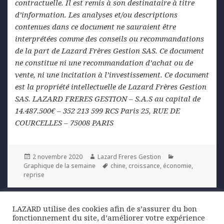
contractuelle. Il est remis à son destinataire à titre
d’information. Les analyses et/ou descriptions
contenues dans ce document ne sauraient être
interprétées comme des conseils ou recommandations
de la part de Lazard Frères Gestion SAS. Ce document
ne constitue ni une recommandation d’achat ou de
vente, ni une incitation à l’investissement. Ce document
est la propriété intellectuelle de Lazard Frères Gestion
SAS. LAZARD FRERES GESTION – S.A.S au capital de
14.487.500€ – 352 213 599 RCS Paris 25, RUE DE
COURCELLES – 75008 PARIS
Posted
Author
Categories
2 novembre 2020
Lazard Freres Gestion
on
Tags
Graphique de la semaine
chine
,
croissance
,
économie
,
reprise
Navigation
LAZARD utilise des cookies afin de s’assurer du bon
PREVIOUS
de
fonctionnement du site, d’améliorer votre expérience
Épidémie de Coronavirus : notre
Previous