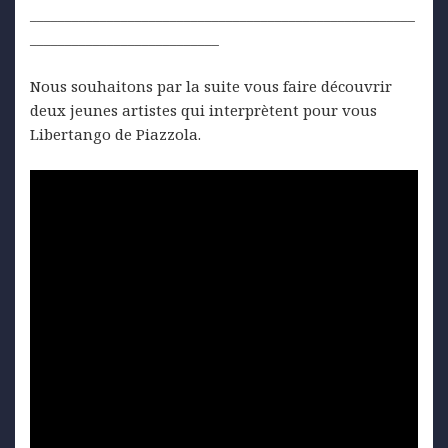
_______________________________________________________
___________________________
Nous souhaitons par la suite vous faire découvrir
deux jeunes artistes qui interprètent pour vous
Libertango de Piazzola.