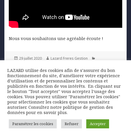
Nous vous souhaitons une agréable écoute !
Posted
Author
Categories
29 juillet 2020
Lazard Freres Gestion
on
Tags
Philanthropie
culture
,
musique
LAZARD utilise des cookies afin de s’assurer du bon
fonctionnement du site, d’améliorer votre expérience
Navigation
d’utilisation et de personnaliser les contenus et
PREVIOUS
publicités en fonction de vos intérêts. ​ En cliquant sur
de
PATRIMOINE | Lettre de la Gestion
Previous
le bouton "Tout accepter" vous acceptez l‘usage des
l’article
Privée Q3 2020
post:
cookies. Vous pouvez utiliser "Paramétrer les cookies"
pour sélectionner les cookies que vous souhaitez
autoriser. Consultez notre politique de gestion des
données pour en savoir plus.
NEXT
Point conjoncturel – Juillet 2020
Next
Paramétrer les cookies
Refuser
Accepter
post: