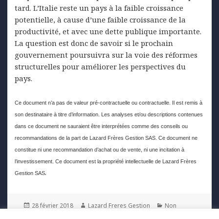
tard. L’Italie reste un pays à la faible croissance
potentielle, à cause d’une faible croissance de la
productivité, et avec une dette publique importante.
La question est donc de savoir si le prochain
gouvernement poursuivra sur la voie des réformes
structurelles pour améliorer les perspectives du
pays.
Ce document n’a pas de valeur pré-contractuelle ou contractuelle. Il est remis à
son destinataire à titre d’information. Les analyses et/ou descriptions contenues
dans ce document ne sauraient être interprétées comme des conseils ou
recommandations de la part de Lazard Frères Gestion SAS. Ce document ne
constitue ni une recommandation d’achat ou de vente, ni une incitation à
l’investissement. Ce document est la propriété intellectuelle de Lazard Frères
.
Gestion SAS
Posted
Author
Categories
28 février 2018
Lazard Freres Gestion
Non
on
classé