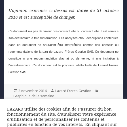
L’opinion exprimée ci-dessus est datée du 31 octobre
2016
et est susceptible de changer.
Ce document n’a pas de valeur pré-contractuelle ou contractuelle. Il est remis à
son destinataire à titre d’information. Les analyses et/ou descriptions contenues
dans ce document ne sauraient être interprétées comme des conseils ou
recommandations de la part de Lazard Frères Gestion SAS. Ce document ne
constitue ni une recommandation d’achat ou de vente, ni une incitation à
l’investissement. Ce document est la propriété intellectuelle de Lazard Frères
Gestion SAS.
Posted
Author
Categories
3 novembre 2016
Lazard Freres Gestion
on
Graphique de la semaine
LAZARD utilise des cookies afin de s’assurer du bon
Navigation
fonctionnement du site, d’améliorer votre expérience
PREVIOUS
de
d’utilisation et de personnaliser les contenus et
La France est-elle un Etat de droit
Previous
publicités en fonction de vos intérêts. ​ En cliquant sur
l’article