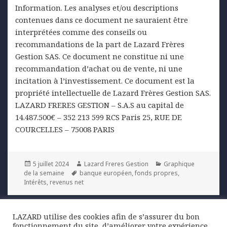
Information. Les analyses et/ou descriptions
contenues dans ce document ne sauraient être
interprétées comme des conseils ou
recommandations de la part de Lazard Frères
Gestion SAS. Ce document ne constitue ni une
recommandation d’achat ou de vente, ni une
incitation à l’investissement. Ce document est la
propriété intellectuelle de Lazard Frères Gestion SAS.
LAZARD FRERES GESTION – S.A.S au capital de
14.487.500€ – 352 213 599 RCS Paris 25, RUE DE
COURCELLES – 75008 PARIS
Posted
Author
Categories
5 juillet 2024
Lazard Freres Gestion
Graphique
on
Tags
de la semaine
banque européen
,
fonds propres
,
Intérêts
,
revenus net
Navigation
LAZARD utilise des cookies afin de s’assurer du bon
PREVIOUS
de
fonctionnement du site, d’améliorer votre expérience
Point conjoncturel – juin 2024
Previous