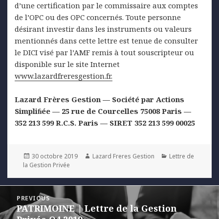
d’une certification par le commissaire aux comptes
de l’OPC ou des OPC concernés. Toute personne
désirant investir dans les instruments ou valeurs
mentionnés dans cette lettre est tenue de consulter
le DICI visé par l’AMF remis à tout souscripteur ou
disponible sur le site Internet
www.lazardfreresgestion.fr.
Lazard Frères Gestion — Société par Actions
Simpliﬁée — 25 rue de Courcelles 75008 Paris —
352 213 599 R.C.S. Paris — SIRET 352 213 599 00025
Posted
Author
Categories
30 octobre 2019
Lazard Freres Gestion
Lettre de
on
la Gestion Privée
Navigation
PREVIOUS
de
PATRIMOINE | Lettre de la Gestion
Previous
l’article