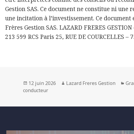
Gestion SAS. Ce document ne constitue ni une 
une incitation à l’investissement. Ce document e
Frères Gestion SAS. LAZARD FRERES GESTION – S
213 599 RCS Paris 25, RUE DE COURCELLES – 
Posted
Author
Cat
12 juin 2026
Lazard Freres Gestion
Gra
on
conducteur