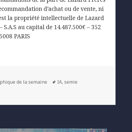
recommandation d’achat ou de vente, ni
st la propriété intellectuelle de Lazard
.A.S au capital de 14.487.500€ – 352
75008 PARIS
egories
Tags
phique de la semaine
IA
,
semie