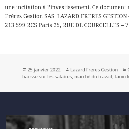
une incitation à l’investissement. Ce document e
Frères Gestion SAS. LAZARD FRERES GESTION – S
213 599 RCS Paris 25, RUE DE COURCELLES – 
Posted
Author
25 janvier 2022
Lazard Freres Gestion
on
hausse sur les salaires
,
marché du travail
,
taux 
Navigation
de