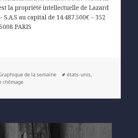
st la propriété intellectuelle de Lazard
.A.S au capital de 14.487.500€ – 352
75008 PARIS
Categories
Tags
Graphique de la semaine
états-unis
,
de chômage