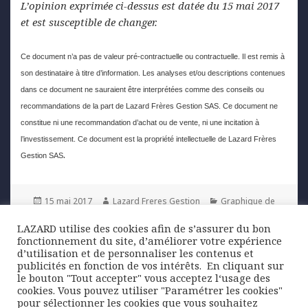
L’opinion exprimée ci-dessus est datée du 15 mai 2017
et est susceptible de changer.
Ce document n’a pas de valeur pré-contractuelle ou contractuelle. Il est remis à
son destinataire à titre d’information. Les analyses et/ou descriptions contenues
dans ce document ne sauraient être interprétées comme des conseils ou
recommandations de la part de Lazard Frères Gestion SAS. Ce document ne
constitue ni une recommandation d’achat ou de vente, ni une incitation à
l’investissement. Ce document est la propriété intellectuelle de Lazard Frères
.
Gestion SAS
Posted
Author
Categories
15 mai 2017
Lazard Freres Gestion
Graphique de
on
la semaine
LAZARD utilise des cookies afin de s’assurer du bon
fonctionnement du site, d’améliorer votre expérience
Navigation
d’utilisation et de personnaliser les contenus et
PREVIOUS
publicités en fonction de vos intérêts. ​ En cliquant sur
de
Pourquoi investir sur les obligations
Previous
le bouton "Tout accepter" vous acceptez l‘usage des
l’article
High Yield européennes ?
cookies. Vous pouvez utiliser "Paramétrer les cookies"
post:
pour sélectionner les cookies que vous souhaitez