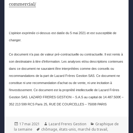
commercial/
L’opinion exprimée ci-dessus est datée du 5 mai 2021 et est susceptible de
changer.
Ce document n’a pas de valeur pré-contractuelle ou contractuelle. Il est remis à
son destinataire à titre d’information. Les analyses et/ou descriptions contenues
dans ce document ne sauraient être interprétées comme des conseils ou
recommandations de la part de Lazard Frères Gestion SAS. Ce document ne
constitue ni une recommandation d’achat ou de vente, ni une incitation à
l’investissement. Ce document est la propriété intellectuelle de Lazard Frères
Gestion SAS. LAZARD FRERES GESTION – S.A.S au capital de 14.487.500€ –
352 213 599 RCS Paris 25, RUE DE COURCELLES – 75008 PARIS
Posted
Author
Categories
17 mai 2021
Lazard Freres Gestion
Graphique de
on
Tags
la semaine
chômage
,
états-unis
,
marché du travail
,