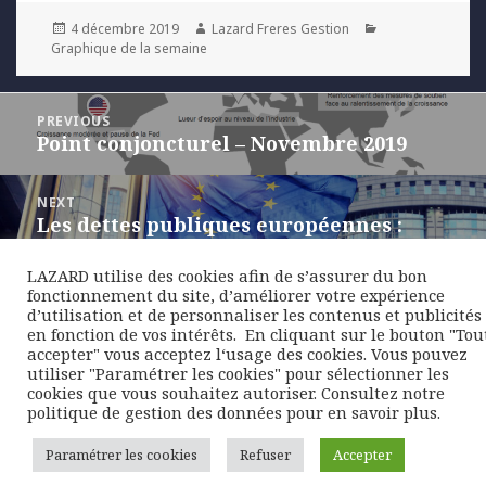
Posted
Author
Categories
4 décembre 2019
Lazard Freres Gestion
on
Graphique de la semaine
Navigation
PREVIOUS
de
Point conjoncturel – Novembre 2019
Previous
l’article
post:
NEXT
Les dettes publiques européennes :
Next
toujours une épée de Damoclès ?
post:
LAZARD utilise des cookies afin de s’assurer du bon
fonctionnement du site, d’améliorer votre expérience
d’utilisation et de personnaliser les contenus et publicités
en fonction de vos intérêts. ​ En cliquant sur le bouton "Tou
accepter" vous acceptez l‘usage des cookies. Vous pouvez
utiliser "Paramétrer les cookies" pour sélectionner les
cookies que vous souhaitez autoriser. Consultez notre
politique de gestion des données pour en savoir plus.
Paramétrer les cookies
Refuser
Accepter