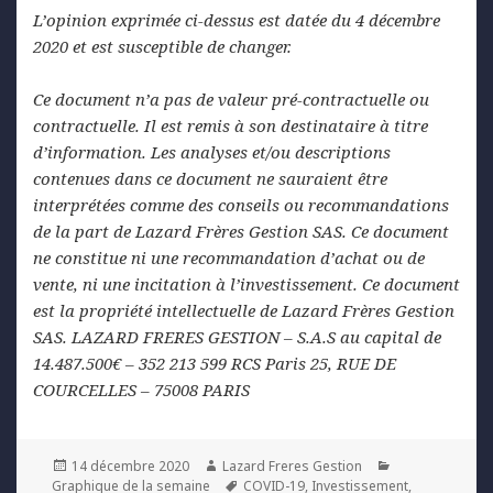
L’opinion exprimée ci-dessus est datée du 4 décembre
2020 et est susceptible de changer.
Ce document n’a pas de valeur pré-contractuelle ou
contractuelle. Il est remis à son destinataire à titre
d’information. Les analyses et/ou descriptions
contenues dans ce document ne sauraient être
interprétées comme des conseils ou recommandations
de la part de Lazard Frères Gestion SAS. Ce document
ne constitue ni une recommandation d’achat ou de
vente, ni une incitation à l’investissement. Ce document
est la propriété intellectuelle de Lazard Frères Gestion
SAS. LAZARD FRERES GESTION – S.A.S au capital de
14.487.500€ – 352 213 599 RCS Paris 25, RUE DE
COURCELLES – 75008 PARIS
Posted
Author
Categories
14 décembre 2020
Lazard Freres Gestion
on
Tags
Graphique de la semaine
COVID-19
,
Investissement
,