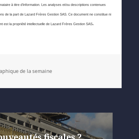
nataire à titre d’information. Les analyses et/ou descriptions contenues
s de la part de Lazard Frères Gestion SAS. Ce document ne constitue ni
.
t est la propriété intellectuelle de Lazard Frères Gestion SAS
tegories
aphique de la semaine
nouveautés fiscales ?