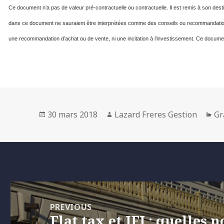
Ce document n’a pas de valeur pré-contractuelle ou contractuelle. Il est remis à son desti
dans ce document ne sauraient être interprétées comme des conseils ou recommandation
une recommandation d’achat ou de vente, ni une incitation à l’investissement. Ce documen
Posted
Author
Ca
30 mars 2018
Lazard Freres Gestion
Gr
on
Navigation
de
PREVIOUS
Flat tax et IFI : quelles 
l’article
Previous