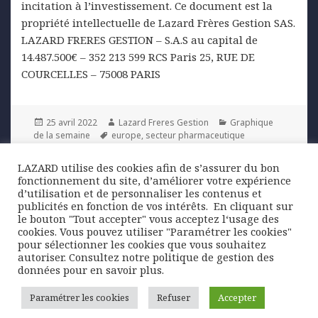
incitation à l’investissement. Ce document est la
propriété intellectuelle de Lazard Frères Gestion SAS.
LAZARD FRERES GESTION – S.A.S au capital de
14.487.500€ – 352 213 599 RCS Paris 25, RUE DE
COURCELLES – 75008 PARIS
Posted
Author
Categories
25 avril 2022
Lazard Freres Gestion
Graphique
on
Tags
de la semaine
europe
,
secteur pharmaceutique
LAZARD utilise des cookies afin de s’assurer du bon
Navigation
fonctionnement du site, d’améliorer votre expérience
PREVIOUS
de
d’utilisation et de personnaliser les contenus et
Augmentation des risques pour la
Previous
publicités en fonction de vos intérêts. ​ En cliquant sur
l’article
croissance chinoise
post:
le bouton "Tout accepter" vous acceptez l‘usage des
cookies. Vous pouvez utiliser "Paramétrer les cookies"
pour sélectionner les cookies que vous souhaitez
NEXT
autoriser. Consultez notre politique de gestion des
Lettre de la Gestion Privée | 2ème
Next
données pour en savoir plus.
trimestre 2022
post:
Paramétrer les cookies
Refuser
Accepter