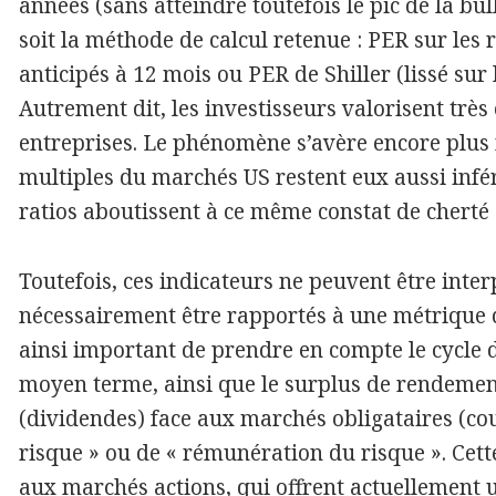
années (sans atteindre toutefois le pic de la bul
soit la méthode de calcul retenue : PER sur les 
anticipés à 12 mois ou PER de Shiller (lissé su
Autrement dit, les investisseurs valorisent trè
entreprises. Le phénomène s’avère encore plus 
multiples du marchés US restent eux aussi infér
ratios aboutissent à ce même constat de cherté 
Toutefois, ces indicateurs ne peuvent être inter
nécessairement être rapportés à une métrique de 
ainsi important de prendre en compte le cycle de
moyen terme, ainsi que le surplus de rendemen
(dividendes) face aux marchés obligataires (cou
risque » ou de « rémunération du risque ». Cette 
aux marchés actions, qui offrent actuellement 