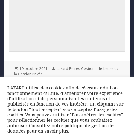
Posted
Author
Categories
19 octobre 2021
Lazard Freres Gestion
Lettre de
on
la Gestion Privée
LAZARD utilise des cookies afin de s’assurer du bon
Navigation
fonctionnement du site, d’améliorer votre expérience
PREVIOUS
de
d’utilisation et de personnaliser les contenus et
Les banques européennes tournent la
Previous
publicités en fonction de vos intérêts. ​ En cliquant sur
l’article
page des prêts sous moratoire
post:
le bouton "Tout accepter" vous acceptez l‘usage des
cookies. Vous pouvez utiliser "Paramétrer les cookies"
pour sélectionner les cookies que vous souhaitez
NEXT
autoriser. Consultez notre politique de gestion des
ENTRE NOUS | Lettre de la Gestion
Next
données pour en savoir plus.