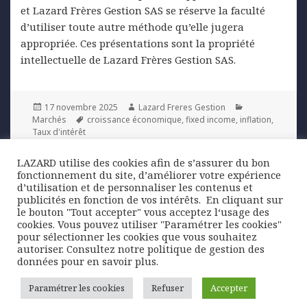
et Lazard Frères Gestion SAS se réserve la faculté
d’utiliser toute autre méthode qu’elle jugera
appropriée. Ces présentations sont la propriété
intellectuelle de Lazard Frères Gestion SAS.
Posted
Author
Categories
17 novembre 2025
Lazard Freres Gestion
on
Tags
Marchés
croissance économique
,
fixed income
,
inflation
,
Taux d'intérêt
LAZARD utilise des cookies afin de s’assurer du bon
Navigation
fonctionnement du site, d’améliorer votre expérience
PREVIOUS
de
d’utilisation et de personnaliser les contenus et
Royaume-Uni : un taux de chômage au
Previous
publicités en fonction de vos intérêts. ​ En cliquant sur
l’article
plus haut depuis 2021
post:
le bouton "Tout accepter" vous acceptez l‘usage des
cookies. Vous pouvez utiliser "Paramétrer les cookies"
pour sélectionner les cookies que vous souhaitez
NEXT
autoriser. Consultez notre politique de gestion des
Japon : après les « décennies perdues »,
Next
données pour en savoir plus.
place à la « décennie retrouvée » ?
post:
Paramétrer les cookies
Refuser
Accepter