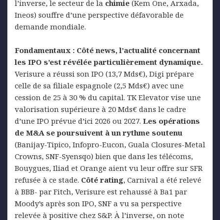
l’inverse, le secteur de la
chimie
(Kem One, Arxada,
Ineos) souffre d’une perspective défavorable de
demande mondiale.
Fondamentaux :
Côté news, l’actualité concernant
les IPO s’est révélée particulièrement dynamique.
Verisure a réussi son IPO (13,7 Mds€), Digi prépare
celle de sa filiale espagnole (2,5 Mds€) avec une
cession de 25 à 30 % du capital. TK Elevator vise une
valorisation supérieure à 20 Mds€ dans le cadre
d’une IPO prévue d’ici 2026 ou 2027.
Les opérations
de M&A se poursuivent à un rythme soutenu
(Banijay-Tipico, Infopro-Eucon, Guala Closures-Metal
Crowns, SNF-Syensqo) bien que dans les télécoms,
Bouygues, Iliad et Orange aient vu leur offre sur SFR
refusée à ce stade.
Côté rating
, Carnival a été relevé
à BBB- par Fitch, Verisure est rehaussé à Ba1 par
Moody’s après son IPO, SNF a vu sa perspective
relevée à positive chez S&P. À l’inverse, on note