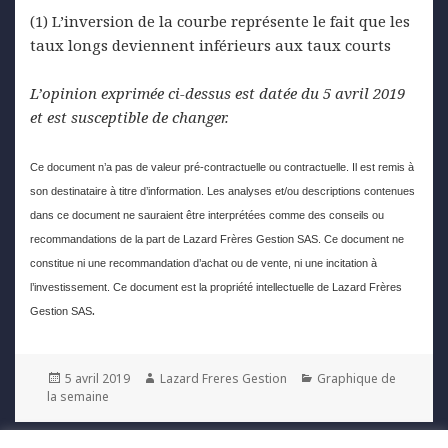
(1) L’inversion de la courbe représente le fait que les
taux longs deviennent inférieurs aux taux courts
L’opinion exprimée ci-dessus est datée du 5 avril 2019
et est susceptible de changer.
Ce document n’a pas de valeur pré-contractuelle ou contractuelle. Il est remis à
son destinataire à titre d’information. Les analyses et/ou descriptions contenues
dans ce document ne sauraient être interprétées comme des conseils ou
recommandations de la part de Lazard Frères Gestion SAS. Ce document ne
constitue ni une recommandation d’achat ou de vente, ni une incitation à
l’investissement. Ce document est la propriété intellectuelle de Lazard Frères
.
Gestion SAS
Posted
Author
Categories
5 avril 2019
Lazard Freres Gestion
Graphique de
on
la semaine