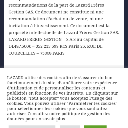
recommandations de la part de Lazard Frères
Gestion SAS. Ce document ne constitue ni une
recommandation d’achat ou de vente, ni une
incitation à l’investissement. Ce document est la
propriété intellectuelle de Lazard Frères Gestion SAS.
LAZARD FRERES GESTION – S.A.S au capital de
14.487.500€ – 352 213 599 RCS Paris 25, RUE DE
COURCELLES – 75008 PARIS
Posted
Author
Categories
13 février 2026
Lazard Freres Gestion
Graphique
LAZARD utilise des cookies afin de s’assurer du bon
on
Tags
de la semaine
lingot
,
métaux précieux
,
or
fonctionnement du site, d’améliorer votre expérience
d’utilisation et de personnaliser les contenus et
Navigation
publicités en fonction de vos intérêts. ​ En cliquant sur
PREVIOUS
le bouton "Tout accepter" vous acceptez l‘usage des
de
Lettre du Fixed Income – Février 2026
Previous
cookies. Vous pouvez utiliser "Paramétrer les cookies"
l’article
pour sélectionner les cookies que vous souhaitez
post:
autoriser. Consultez notre politique de gestion des
données pour en savoir plus.
NEXT
Un contexte toujours porteur en Asie
Next