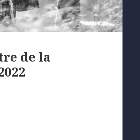
re de la
2022