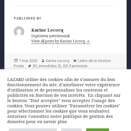
PUBLISHED BY
Karine Lecocq
Ingénieur patrimonial
View all posts by Karine Lecocq
Posted
Author
Categories
7 mai 2020
Karine Lecocq
Lettre de la Gestion
on
Tags
Privée
IFI
,
immobilier
,
IS
,
ISF
,
Patrimoine
LAZARD utilise des cookies afin de s’assurer du bon
Navigation
fonctionnement du site, d’améliorer votre expérience
PREVIOUS
de
d’utilisation et de personnaliser les contenus et
ÉCONOMIE | Lettre de la Gestion Privée
Previous
publicités en fonction de vos intérêts. ​ En cliquant sur
l’article
Q2 2020
post:
le bouton "Tout accepter" vous acceptez l‘usage des
cookies. Vous pouvez utiliser "Paramétrer les cookies"
pour sélectionner les cookies que vous souhaitez
NEXT
autoriser. Consultez notre politique de gestion des
ENTRE NOUS | Lettre de la Gestion
Next
données pour en savoir plus.
Privée Q2 2020
post: