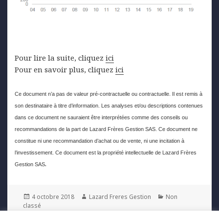
Pour lire la suite, cliquez
ici
Pour en savoir plus, cliquez
ici
Ce document n’a pas de valeur pré-contractuelle ou contractuelle. Il est remis à
son destinataire à titre d’information. Les analyses et/ou descriptions contenues
dans ce document ne sauraient être interprétées comme des conseils ou
recommandations de la part de Lazard Frères Gestion SAS. Ce document ne
constitue ni une recommandation d’achat ou de vente, ni une incitation à
l’investissement. Ce document est la propriété intellectuelle de Lazard Frères
.
Gestion SAS
Posted
Author
Categories
4 octobre 2018
Lazard Freres Gestion
Non
on
classé