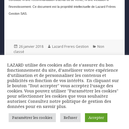
l’investissement. Ce document est la propriété intellectuelle de Lazard Frères
Gestion SAS.
Posted
Author
Categories
26 janvier 2018
Lazard Freres Gestion
Non
on
classé
LAZARD utilise des cookies afin de s’assurer du bon
Navigation
fonctionnement du site, d’améliorer votre expérience
PREVIOUS
de
d’utilisation et de personnaliser les contenus et
Croissance mondiale forte avec un
Previous
publicités en fonction de vos intérêts. ​ En cliquant sur
l’article
possible rebond de l’investissement
post:
le bouton "Tout accepter" vous acceptez l‘usage des
cookies. Vous pouvez utiliser "Paramétrer les cookies"
pour sélectionner les cookies que vous souhaitez
NEXT
autoriser. Consultez notre politique de gestion des
Marchés financiers : éclairage de Régis
Next
données pour en savoir plus.
Bégué
post:
Paramétrer les cookies
Refuser
Accepter