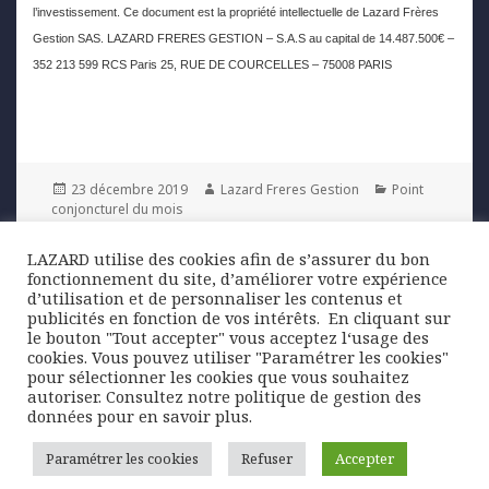
l’investissement. Ce document est la propriété intellectuelle de Lazard Frères
Gestion SAS. LAZARD FRERES GESTION – S.A.S au capital de 14.487.500€ –
352 213 599 RCS Paris 25, RUE DE COURCELLES – 75008 PARIS
Posted
Author
Categories
23 décembre 2019
Lazard Freres Gestion
Point
on
conjoncturel du mois
LAZARD utilise des cookies afin de s’assurer du bon
Navigation
fonctionnement du site, d’améliorer votre expérience
PREVIOUS
de
d’utilisation et de personnaliser les contenus et
Quelles perspectives d’évolution de la
Previous
publicités en fonction de vos intérêts. ​ En cliquant sur
l’article
parité euro-dollar ?
post:
le bouton "Tout accepter" vous acceptez l‘usage des
cookies. Vous pouvez utiliser "Paramétrer les cookies"
pour sélectionner les cookies que vous souhaitez
NEXT
autoriser. Consultez notre politique de gestion des
Du mieux sur la croissance dans les
Next
données pour en savoir plus.
pays émergents
post:
Paramétrer les cookies
Refuser
Accepter