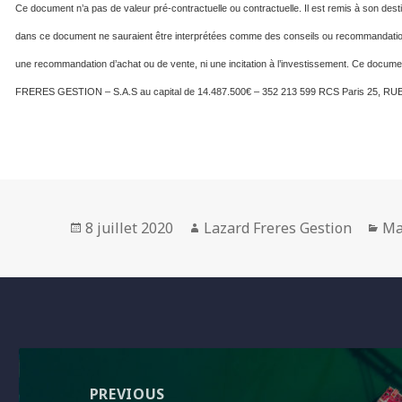
Ce document n’a pas de valeur pré-contractuelle ou contractuelle. Il est remis à son desti
dans ce document ne sauraient être interprétées comme des conseils ou recommandation
une recommandation d’achat ou de vente, ni une incitation à l’investissement. Ce docume
FRERES GESTION – S.A.S au capital de 14.487.500€ – 352 213 599 RCS Paris 25, 
Posted
Author
Ca
8 juillet 2020
Lazard Freres Gestion
Ma
on
Navigation
de
PREVIOUS