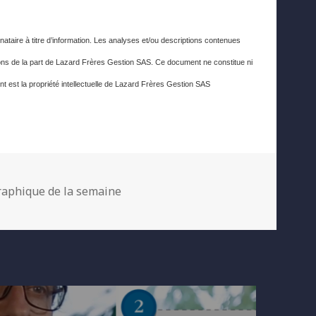
nataire à titre d’information. Les analyses et/ou descriptions contenues
s de la part de Lazard Frères Gestion SAS. Ce document ne constitue ni
t est la propriété intellectuelle de Lazard Frères Gestion SAS
tegories
aphique de la semaine