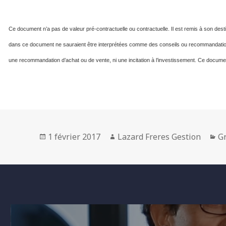
Ce document n’a pas de valeur pré-contractuelle ou contractuelle. Il est remis à son desti
dans ce document ne sauraient être interprétées comme des conseils ou recommandation
une recommandation d’achat ou de vente, ni une incitation à l’investissement. Ce documen
Posted
Author
Ca
1 février 2017
Lazard Freres Gestion
Gr
on
Navigation