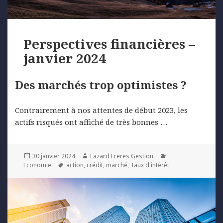
Perspectives financières –
janvier 2024
Des marchés trop optimistes ?
Contrairement à nos attentes de début 2023, les
actifs risqués ont affiché de très bonnes …
Posted
Author
Categories
30 janvier 2024
Lazard Freres Gestion
on
Tags
Economie
action
,
crédit
,
marché
,
Taux d'intérêt