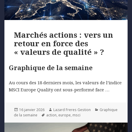
Marchés actions : vers un
retour en force des
« valeurs de qualité » ?
Graphique de la semaine
Au cours des 18 derniers mois, les valeurs de l’indice
MSCI Europe Quality ont sous-performé face …
Posted
Author
Categories
16 janvier 2026
Lazard Freres Gestion
Graphique
on
Tags
de la semaine
action
,
europe
,
msci