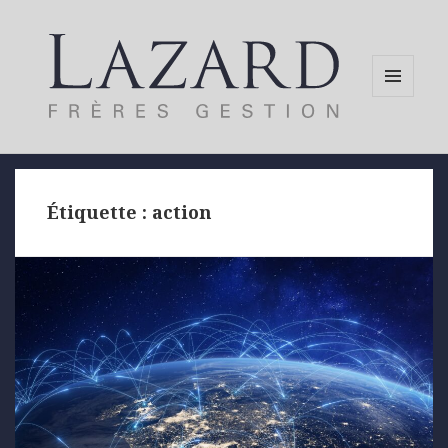
MENU
AND
WIDGETS
Étiquette :
action