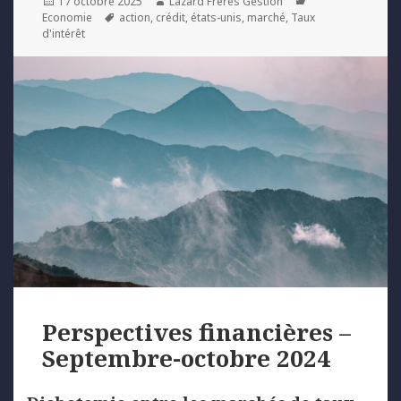
Posted
Author
Categories
17 octobre 2025
Lazard Freres Gestion
on
Tags
Economie
action
,
crédit
,
états-unis
,
marché
,
Taux
d'intérêt
Perspectives financières –
Septembre-octobre 2024