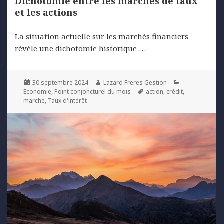
Dichotomie entre les marchés de taux
et les actions
La situation actuelle sur les marchés financiers
révèle une dichotomie historique …
Posted
Author
Categories
30 septembre 2024
Lazard Freres Gestion
on
Tags
Economie
,
Point conjoncturel du mois
action
,
crédit
,
marché
,
Taux d'intérêt