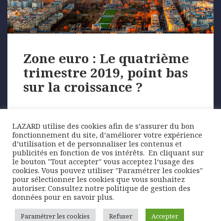
Zone euro : Le quatrième
trimestre 2019, point bas
sur la croissance ?
Graphique de la semaine
LAZARD utilise des cookies afin de s’assurer du bon
fonctionnement du site, d’améliorer votre expérience
La première estimation de la croissance de la zone
d’utilisation et de personnaliser les contenus et
euro fait état d’une nouvelle décélération de …
publicités en fonction de vos intérêts. ​ En cliquant sur
le bouton "Tout accepter" vous acceptez l‘usage des
cookies. Vous pouvez utiliser "Paramétrer les cookies"
pour sélectionner les cookies que vous souhaitez
Posted
Author
Categories
4 février 2020
Lazard Freres Gestion
Graphique
autoriser. Consultez notre politique de gestion des
on
Tags
de la semaine
croissance
,
décélération
,
PIB
,
PMI
,
données pour en savoir plus.
quatrième trimestre
,
Zone Euro
Paramétrer les cookies
Refuser
Accepter