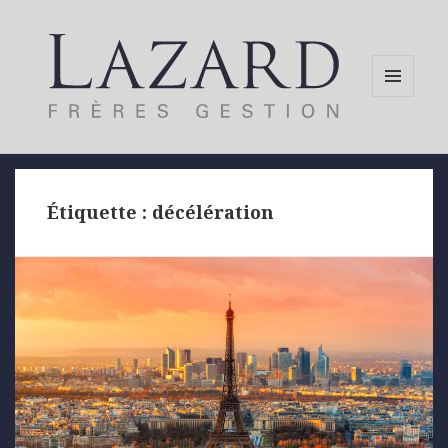
MENU
AND
WIDGETS
Étiquette :
décélération