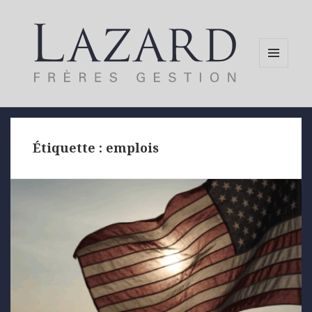
MENU
AND
WIDGETS
Étiquette :
emplois