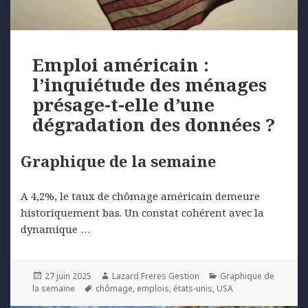
Emploi américain :
l’inquiétude des ménages
présage-t-elle d’une
dégradation des données ?
Graphique de la semaine
A 4,2%, le taux de chômage américain demeure
historiquement bas. Un constat cohérent avec la
dynamique …
Posted
Author
Categories
27 juin 2025
Lazard Freres Gestion
Graphique de
on
Tags
la semaine
chômage
,
emplois
,
états-unis
,
USA