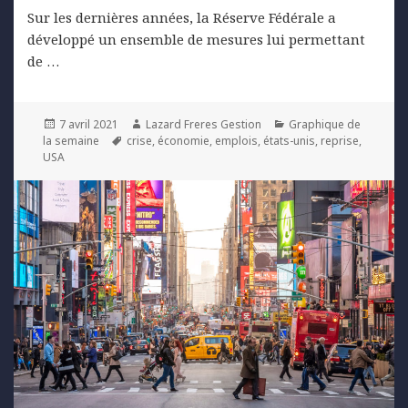
Sur les dernières années, la Réserve Fédérale a
développé un ensemble de mesures lui permettant
de …
Posted
Author
Categories
7 avril 2021
Lazard Freres Gestion
Graphique de
on
Tags
la semaine
crise
,
économie
,
emplois
,
états-unis
,
reprise
,
USA