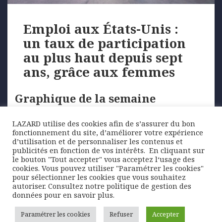
Emploi aux États-Unis :
un taux de participation
au plus haut depuis sept
ans, grâce aux femmes
Graphique de la semaine
LAZARD utilise des cookies afin de s’assurer du bon
L’année 2020 a commencé de bonne manière pour
fonctionnement du site, d’améliorer votre expérience
l’économie américaine avec un chiffre élevé de
d’utilisation et de personnaliser les contenus et
créations …
publicités en fonction de vos intérêts. ​ En cliquant sur
le bouton "Tout accepter" vous acceptez l‘usage des
cookies. Vous pouvez utiliser "Paramétrer les cookies"
pour sélectionner les cookies que vous souhaitez
Posted
Author
Categories
13 février 2020
Lazard Freres Gestion
Graphique
autoriser. Consultez notre politique de gestion des
on
Tags
de la semaine
chômage
,
emplois
,
états-unis
,
femmes
,
données pour en savoir plus.
participation
,
Taux
Paramétrer les cookies
Refuser
Accepter