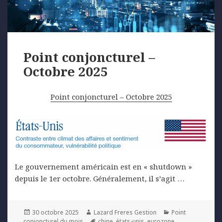
Point conjoncturel –
Octobre 2025
Point conjoncturel – Octobre 2025
Le gouvernement américain est en « shutdown »
depuis le 1er octobre. Généralement, il s’agit …
Posted
Author
Categories
30 octobre 2025
Lazard Freres Gestion
Point
on
Tags
conjoncturel du mois
chine
,
états-unis
,
eurozone