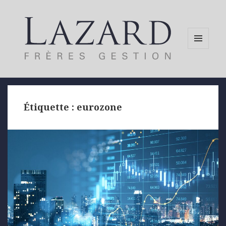
MENU
AND
WIDGETS
Étiquette :
eurozone