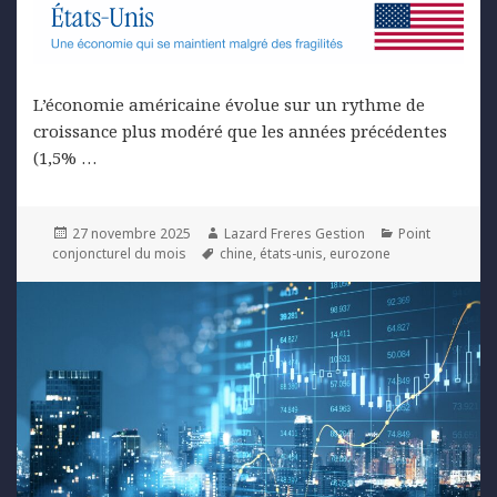
L’économie américaine évolue sur un rythme de
croissance plus modéré que les années précédentes
(1,5% …
Posted
Author
Categories
27 novembre 2025
Lazard Freres Gestion
Point
on
Tags
conjoncturel du mois
chine
,
états-unis
,
eurozone