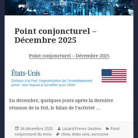
Point conjoncturel –
Décembre 2025
Point conjoncturel – Décembre 2025
En décembre, quelques jours après la dernière
réunion de la Fed, le bilan de l’activité …
Posted
Author
Categories
26 décembre 2025
Lazard Freres Gestion
Point
on
Tags
conjoncturel du mois
chine
,
états-unis
,
eurozone