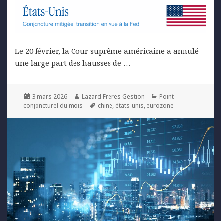
Le 20 février, la Cour suprême américaine a annulé
une large part des hausses de …
Posted
Author
Categories
3 mars 2026
Lazard Freres Gestion
Point
on
Tags
conjoncturel du mois
chine
,
états-unis
,
eurozone