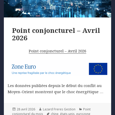
Point conjoncturel – Avril
2026
Point conjoncturel – Avril 2026
Les données publiées depuis le début du conflit au
Moyen-Orient montrent que le choc énergétique …
Posted
Author
Categories
28 avril 2026
Lazard Freres Gestion
Point
on
Tags
conjoncturel du mois
chine
,
états-unis
,
eurozone