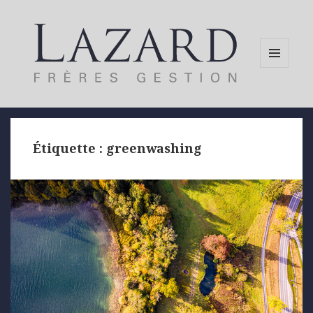
MENU
AND
WIDGETS
Étiquette :
greenwashing