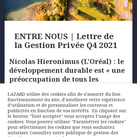
ENTRE NOUS | Lettre de
la Gestion Privée Q4 2021
Nicolas Hieronimus (L’Oréal) : le
développement durable est « une
préoccupation de tous les
instants »
LAZARD utilise des cookies afin de s’assurer du bon
fonctionnement du site, d’améliorer votre expérience
Le 4 octobre dernier,
…
d’utilisation et de personnaliser les contenus et
publicités en fonction de vos intérêts. ​ En cliquant sur
le bouton "Tout accepter" vous acceptez l‘usage des
cookies. Vous pouvez utiliser "Paramétrer les cookies"
Posted
Author
Categories
20 octobre 2021
Lazard Freres Gestion
Lettre de
pour sélectionner les cookies que vous souhaitez
on
Tags
la Gestion Privée
développement durable
,
ESG
,
autoriser. Consultez notre politique de gestion des
greenwashing
,
inclusion sociale
,
investissement