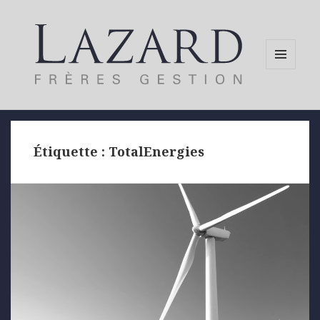
MENU
AND
WIDGETS
Étiquette :
TotalEnergies