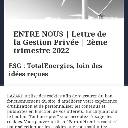
ENTRE NOUS | Lettre de
la Gestion Privée | 2ème
trimestre 2022
ESG : TotalEnergies, loin des
idées reçues
Depuis déjà plusieurs années,
TotalEnergies s’éloigne de son image de
LAZARD utilise des cookies afin de s’assurer du bon
fonctionnement du site, d’améliorer votre expérience
major du pétrole
d’utilisation et de personnaliser les contenus et
…
publicités en fonction de vos intérêts. ​ En cliquant sur
le bouton "Tout accepter" vous acceptez l‘usage des
cookies. Vous pouvez utiliser "Paramétrer les cookies"
pour sélectionner les cookies que vous souhaitez