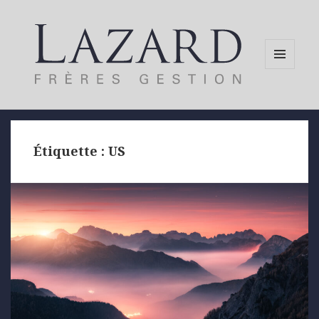
MENU
AND
WIDGETS
Étiquette :
US