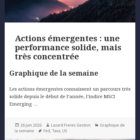
Actions émergentes : une
performance solide, mais
très concentrée
Graphique de la semaine
Les actions émergentes connaissent un parcours très
solide depuis le début de l’année, l’indice MSCI
Emerging …
Posted
Author
Categories
26 juin 2026
Lazard Freres Gestion
Graphique de
on
Tags
la semaine
Fed
,
Taux
,
US