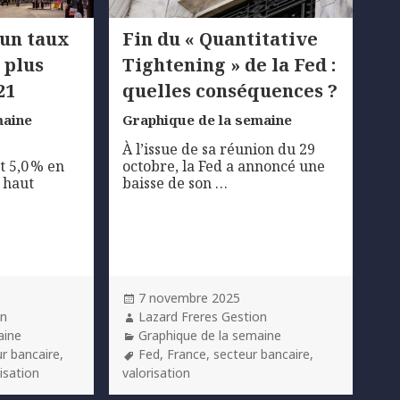
 un taux
Fin du « Quantitative
 plus
Tightening » de la Fed :
21
quelles conséquences ?
maine
Graphique de la semaine
e
À l’issue de sa réunion du 29
t 5,0 % en
octobre, la Fed a annoncé une
 haut
baisse de son …
Posted
7 novembre 2025
on
Author
on
Lazard Freres Gestion
Categories
aine
Graphique de la semaine
Tags
r bancaire
,
Fed
,
France
,
secteur bancaire
,
risation
valorisation