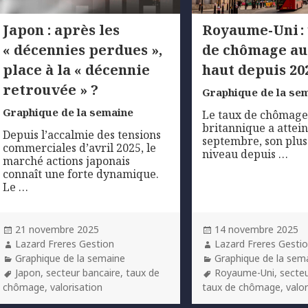
Japon : après les
Royaume-Uni :
« décennies perdues »,
de chômage au
place à la « décennie
haut depuis 20
retrouvée » ?
Graphique de la se
Graphique de la semaine
Le taux de chômag
britannique a attein
Depuis l’accalmie des tensions
septembre, son plus
commerciales d’avril 2025, le
niveau depuis …
marché actions japonais
connaît une forte dynamique.
Le …
Posted
Posted
21 novembre 2025
14 novembre 2025
on
Author
on
Author
Lazard Freres Gestion
Lazard Freres Gesti
Categories
Categories
Graphique de la semaine
Graphique de la sem
Tags
Tags
Japon
,
secteur bancaire
,
taux de
Royaume-Uni
,
secteu
chômage
,
valorisation
taux de chômage
,
valo