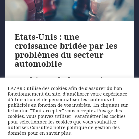
Etats-Unis : une
croissance bridée par les
problèmes du secteur
automobile
Graphique de la semaine
LAZARD utilise des cookies afin de s’assurer du bon
fonctionnement du site, d’améliorer votre expérience
Les ventes de voitures ont de nouveau baissé au
d’utilisation et de personnaliser les contenus et
mois d’août. Seulement 1,08 million de véhicules …
publicités en fonction de vos intérêts. ​ En cliquant sur
le bouton "Tout accepter" vous acceptez l‘usage des
cookies. Vous pouvez utiliser "Paramétrer les cookies"
pour sélectionner les cookies que vous souhaitez
Posted
Author
Categories
13 septembre 2021
Lazard Freres Gestion
autoriser. Consultez notre politique de gestion des
on
Tags
Graphique de la semaine
croissance
,
états-unis
,
secteur
données pour en savoir plus.
automobile
,
vente de voitures