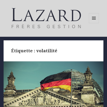
MENU
AND
WIDGETS
Étiquette :
volatilité