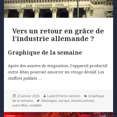
Vers un retour en grâce de
l’industrie allemande ?
Graphique de la semaine
Après des années de stagnation, l’appareil productif
outre-Rhin pourrait amorcer un virage décisif. Les
chiffres publiés …
Posted
Author
Categories
22 janvier 2026
Lazard Freres Gestion
Graphique
on
Tags
de la semaine
Allemagne
,
europe
,
Investissement
,
outre-Rhin
,
volatilité