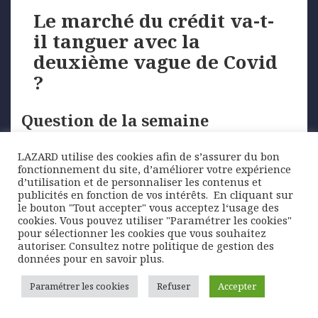
Le marché du crédit va-t-
il tanguer avec la
deuxième vague de Covid
?
Question de la semaine
Le contexte est propice à la volatilité. Une nouvelle
LAZARD utilise des cookies afin de s’assurer du bon
fonctionnement du site, d’améliorer votre expérience
vague épidémique induit des reconfinements en
d’utilisation et de personnaliser les contenus et
Europe. …
publicités en fonction de vos intérêts. ​ En cliquant sur
le bouton "Tout accepter" vous acceptez l‘usage des
cookies. Vous pouvez utiliser "Paramétrer les cookies"
pour sélectionner les cookies que vous souhaitez
Posted
Author
Categories
10 novembre 2020
Lazard Freres Gestion
autoriser. Consultez notre politique de gestion des
on
Tags
Question de la semaine
COVID-19
,
deuxième vague
,
données pour en savoir plus.
marché du crédit
,
volatilité
Paramétrer les cookies
Refuser
Accepter