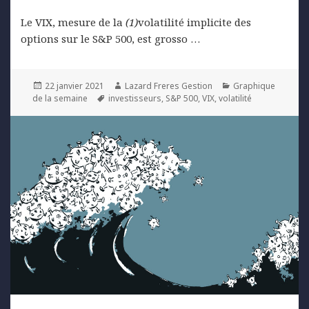
Le VIX, mesure de la
(1)
volatilité implicite des
options sur le S&P 500, est grosso …
Posted
Author
Categories
22 janvier 2021
Lazard Freres Gestion
Graphique
on
Tags
de la semaine
investisseurs
,
S&P 500
,
VIX
,
volatilité