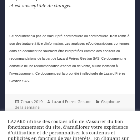
et est susceptible de changer.
Ce document n’a pas de valeur pré-contractuelle ou contractuelle. Il est remis à
son destinataire à titre d’information. Les analyses et/ou descriptions contenues
dans ce document ne sauraient être interprétées comme des conseils ou
recommandations de la part de Lazard Frères Gestion SAS. Ce document ne
constitue ni une recommandation d’achat ou de vente, ni une incitation à
l’investissement. Ce document est la propriété intellectuelle de Lazard Frères
.
Gestion SAS
Posted
Author
Categories
7 mars 2019
Lazard Freres Gestion
Graphique
on
de la semaine
LAZARD utilise des cookies afin de s’assurer du bon
Navigation
fonctionnement du site, d’améliorer votre expérience
PREVIOUS
de
d’utilisation et de personnaliser les contenus et
Chine : priorité à la croissance
Previous
publicités en fonction de vos intérêts. ​ En cliquant sur
l’article