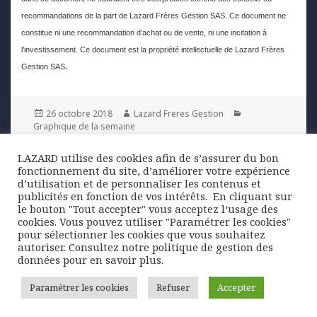
recommandations de la part de Lazard Frères Gestion SAS. Ce document ne
constitue ni une recommandation d’achat ou de vente, ni une incitation à
l’investissement. Ce document est la propriété intellectuelle de Lazard Frères
.
Gestion SAS
Posted
Author
Categories
26 octobre 2018
Lazard Freres Gestion
on
Graphique de la semaine
LAZARD utilise des cookies afin de s’assurer du bon
Navigation
fonctionnement du site, d’améliorer votre expérience
PREVIOUS
de
d’utilisation et de personnaliser les contenus et
Royaume-Uni : un PIB mensuel pour
Previous
publicités en fonction de vos intérêts. ​ En cliquant sur
l’article
mieux suivre l’économie
post:
le bouton "Tout accepter" vous acceptez l‘usage des
cookies. Vous pouvez utiliser "Paramétrer les cookies"
pour sélectionner les cookies que vous souhaitez
NEXT
autoriser. Consultez notre politique de gestion des
Brésil : un ajustement budgétaire en
Next
données pour en savoir plus.
progrès mais insuffisant
post:
Paramétrer les cookies
Refuser
Accepter