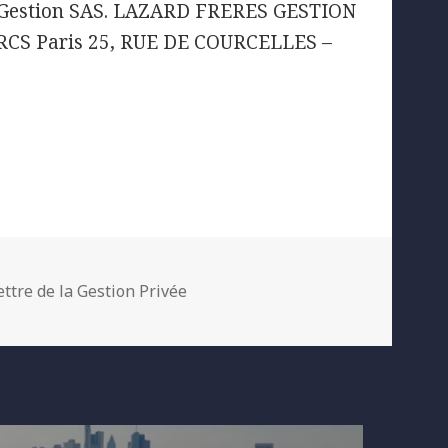
res Gestion SAS. LAZARD FRERES GESTION
99 RCS Paris 25, RUE DE COURCELLES –
ategories
ettre de la Gestion Privée