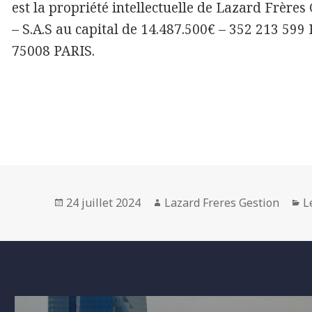
est la propriété intellectuelle de Lazard Frè
– S.A.S au capital de 14.487.500€ – 352 213 5
75008 PARIS.
Posted
Author
C
24 juillet 2024
Lazard Freres Gestion
L
on
Navigation