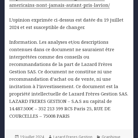
americains-nont-jamais-autant-pris-lavion/
L’opinion exprimée ci-dessus est datée du 19 juillet
2024 et est susceptible de changer.
Information. Les analyses et/ou descriptions
contenues dans ce document ne sauraient être
interprétées comme des conseils ou
recommandations de la part de Lazard Frères
Gestion SAS. Ce document ne constitue ni une
recommandation d’achat ou de vente, ni une
incitation à l’investissement. Ce document est la
propriété intellectuelle de Lazard Frères Gestion SAS.
LAZARD FRERES GESTION – S.A.S au capital de
14.487.500€ – 352 213 599 RCS Paris 25, RUE DE
COURCELLES – 75008 PARIS
Posted
Author
Categories
19 juillet 2024
Lazard Freres Gestion
Graphique