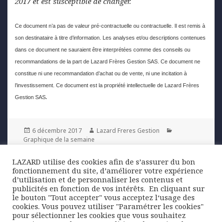
2017 et est susceptible de changer.
Ce document n’a pas de valeur pré-contractuelle ou contractuelle. Il est remis à
son destinataire à titre d’information. Les analyses et/ou descriptions contenues
dans ce document ne sauraient être interprétées comme des conseils ou
recommandations de la part de Lazard Frères Gestion SAS. Ce document ne
constitue ni une recommandation d’achat ou de vente, ni une incitation à
l’investissement. Ce document est la propriété intellectuelle de Lazard Frères
.
Gestion SAS
Posted
Author
Categories
6 décembre 2017
Lazard Freres Gestion
on
Graphique de la semaine
LAZARD utilise des cookies afin de s’assurer du bon
Navigation
fonctionnement du site, d’améliorer votre expérience
PREVIOUS
de
d’utilisation et de personnaliser les contenus et
De l’entreprise menacée à l’entreprise
Previous
publicités en fonction de vos intérêts. ​ En cliquant sur
l’article
libérée
post:
le bouton "Tout accepter" vous acceptez l‘usage des
cookies. Vous pouvez utiliser "Paramétrer les cookies"
pour sélectionner les cookies que vous souhaitez
NEXT