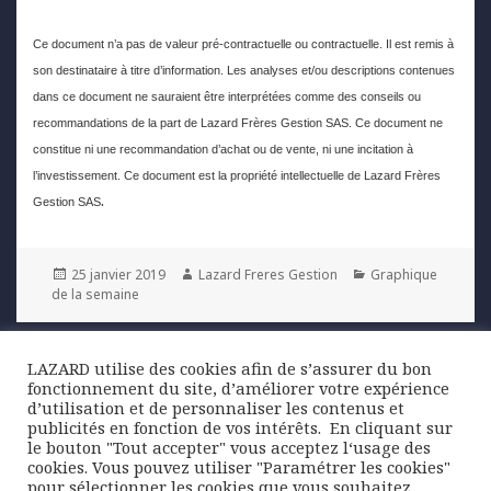
Ce document n’a pas de valeur pré-contractuelle ou contractuelle. Il est remis à
son destinataire à titre d’information. Les analyses et/ou descriptions contenues
dans ce document ne sauraient être interprétées comme des conseils ou
recommandations de la part de Lazard Frères Gestion SAS. Ce document ne
constitue ni une recommandation d’achat ou de vente, ni une incitation à
l’investissement. Ce document est la propriété intellectuelle de Lazard Frères
.
Gestion SAS
Posted
Author
Categories
25 janvier 2019
Lazard Freres Gestion
Graphique
on
de la semaine
Navigation
LAZARD utilise des cookies afin de s’assurer du bon
PREVIOUS
de
fonctionnement du site, d’améliorer votre expérience
Perspectives financières 2019 | Des
Previous
l’article
d’utilisation et de personnaliser les contenus et
actifs financiers qui intègrent un
post:
publicités en fonction de vos intérêts. ​ En cliquant sur
scénario très négatif
le bouton "Tout accepter" vous acceptez l‘usage des
cookies. Vous pouvez utiliser "Paramétrer les cookies"
pour sélectionner les cookies que vous souhaitez