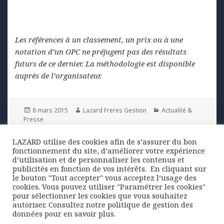
Les références à un classement, un prix ou à une
notation d’un OPC ne préjugent pas des résultats
futurs de ce dernier. La méthodologie est disponible
auprès de l’organisateur.
Posted
Author
Categories
8 mars 2015
Lazard Freres Gestion
Actualité &
on
Presse
LAZARD utilise des cookies afin de s’assurer du bon
Navigation
fonctionnement du site, d’améliorer votre expérience
PREVIOUS
de
d’utilisation et de personnaliser les contenus et
Gestion ISR : Lazard Frères Gestion
Previous
publicités en fonction de vos intérêts. ​ En cliquant sur
l’article
signe les PRI
post:
le bouton "Tout accepter" vous acceptez l‘usage des
cookies. Vous pouvez utiliser "Paramétrer les cookies"
pour sélectionner les cookies que vous souhaitez
NEXT
autoriser. Consultez notre politique de gestion des
Notre vue sur le marché actions de la
Next
données pour en savoir plus.
zone euro