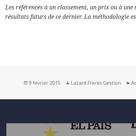
Les références à un classement, un prix ou à une
résultats futurs de ce dernier. La méthodologie es
Posted
Author
Ca
9 février 2015
Lazard Freres Gestion
Ac
on
Navigation