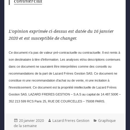
commercial
L’opinion exprimée ci-dessus est datée du 16 janvier
2020 et est susceptible de changer.
Ce document n’a pas de valeur pré-contractuelle ou contractuelle. Il est remis à
son destinataire à titre d’information. Les analyses et/ou descriptions contenues
dans ce document ne sauraient être interprétées comme des conseils ou
recommandations de la part de Lazard Frères Gestion SAS. Ce document ne
constitue ni une recommandation d’achat ou de vente, ni une incitation à
l’investissement. Ce document est la propriété intellectuelle de Lazard Frères
Gestion SAS. LAZARD FRERES GESTION – S.A.S au capital de 14.487.500€ –
352 213 599 RCS Paris 25, RUE DE COURCELLES – 75008 PARIS.
Posted
Author
Categories
20 janvier 2020
Lazard Freres Gestion
Graphique
on
de la semaine