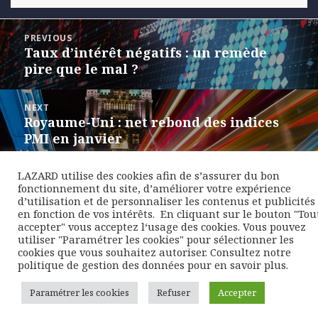
Navigation
PREVIOUS
de
Taux d’intérêt négatifs : un remède
Previous
l’article
pire que le mal ?
post:
NEXT
Royaume-Uni : net rebond des indices
Next
PMI en janvier
post:
LAZARD utilise des cookies afin de s’assurer du bon
fonctionnement du site, d’améliorer votre expérience
d’utilisation et de personnaliser les contenus et publicités
en fonction de vos intérêts. ​ En cliquant sur le bouton "Tou
accepter" vous acceptez l‘usage des cookies. Vous pouvez
utiliser "Paramétrer les cookies" pour sélectionner les
cookies que vous souhaitez autoriser. Consultez notre
politique de gestion des données pour en savoir plus.
Paramétrer les cookies
Refuser
Accepter