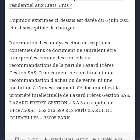
résidentiel aux États-Unis ?
L’opinion exprimée ci-dessus est datée du 6 juin 2025
et est susceptible de changer.
Information. Les analyses et/ou descriptions
contenues dans ce document ne sauraient être
interprétées comme des conseils ou
recommandations de la part de Lazard Frères
Gestion SAS. Ce document ne constitue ni une
recommandation d’achat ou de vente, ni une
incitation à l’investissement. Ce document est la
propriété intellectuelle de Lazard Frères Gestion SAS.
LAZARD FRERES GESTION – S.A.S au capital de
14.487.500€ – 352 213 599 RCS Paris 25, RUE DE
COURCELLES – 75008 PARIS
Posted
Author
Categories
6 juin 2025
Lazard Freres Gestion
Graphique de